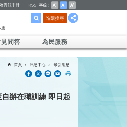
署資源手冊
RSS
字級
進階搜尋
書表
常見問答
為民服務
首頁
訊息中心
最新消息
度自辦在職訓練 即日起