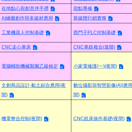
在地點心與創意伴手禮
甜點專修
AI繪圖創作與多媒材應用
新媒體行銷實務
工業機器人控制基礎
西門子PLC控制基礎
CNC走心車床
CNC車銑複合(進階)
電腦輔助機械製圖乙級檢定
小家電修護(一)(夜間)
文創商品設計-黏土綜合應用(夜
數位攝影與智慧影像(AI)應用
間)
間)
機電整合控制(夜間)
CNC銑床操作基礎(夜間)