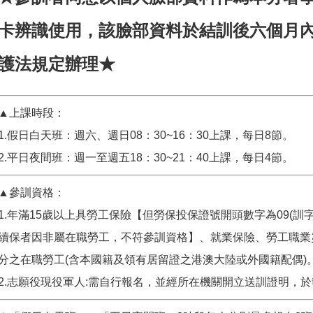
卡辨識使用，該臉部資料於結訓後六個月
護法規定辦理★
▲上課時段：
1.假日白天班：週六、週日08：30~16：30上課，每日8節。
2.平日夜間班：週一至週五18：30~21：40上課，每日4節。
▲參訓資格：
1.年滿15歲以上具勞工保險【但勞保投保證號開頭數字為09(訓字保
續保者因非屬在職勞工，不符參訓資格】、就業保險、勞工職業
分之在職勞工(含本國籍及領有居留證之港澳大陸或外國籍配偶)
2.志願役現役軍人:需自行報名，並經所在機關開立送訓證明，