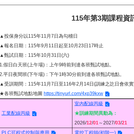
115年第3期課程資
▲投保身分以115年11月7日為勾稽日
▲報名日期：115年9月11日起至10月23日17時止
▲甄試日期：115年10月31日(六)
1.假日白天班(上午場)：上午9時前到達各班甄試地點。
2.平日夜間班(下午場)：下午1時30分前到達各班甄試地點。
▲受訓期間：115年11月7日至116年2月14日(訓練之訖日會
★各班甄試地點地圖
https://tinyurl.com/4xp39kxw
室內配線丙級
工業配線丙級
★訓練期間異動為：
2026/
12
/
01
～2027/
03
/
21
PLC可程式控制與應用
電控工程師(初階一)