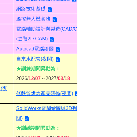
網路技術基礎
遙控無人機實務
電腦輔助設計與製造(CAD/CAM)
(進階2D CAM)
Autocad電腦繪圖
自來水配管(夜間)
★訓練期間異動為：
2026/
12
/
07
～2027/
03
/
18
(夜
低麩質烘焙產品研修(夜間)
SolidWorks電腦繪圖與3D列印(夜
間)
★訓練期間異動為：