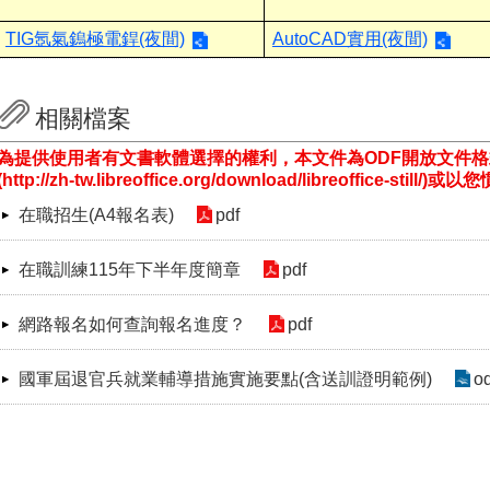
TIG氬氣鎢極電銲(夜間)
AutoCAD實用(夜間)
相關檔案
為提供使用者有文書軟體選擇的權利，本文件為ODF開放文件
(http://zh-tw.libreoffice.org/download/libreoffice-st
在職招生(A4報名表)
pdf
在職訓練115年下半年度簡章
pdf
網路報名如何查詢報名進度？
pdf
國軍屆退官兵就業輔導措施實施要點(含送訓證明範例)
od