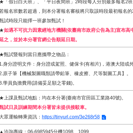
★「假日白天班」、「平日夜間班」2時段每人分別最多報名2班
若報名班數若超過，則本分署報名審核將只取該時段最初報名的
甄試時段只能擇一班參加甄試！
★
如遇不可抗力因素經地方機關(依臺南市政府公告為主)宣布高
延之，並於本分署官網公告順延日期。
★甄試暨報到當日應攜帶之物品：
1.身分證明文件：身分證或駕照、健保卡(有相片)，港澳大陸或
2.原子筆【機械製圖職類請帶鉛筆、橡皮擦、尺等製圖工具】。
3.學員負擔費用(請備妥足額之零錢)。
★上課及甄試地點：均在本分署(臺南市官田區工業路40號)。
甄試日及訓練期間本分署皆未提供接駁車。
大眾運輸轉乘資訊：
https://tinyurl.com/3e268r58
▲洽詢專線：06-6985945分機1098、1099