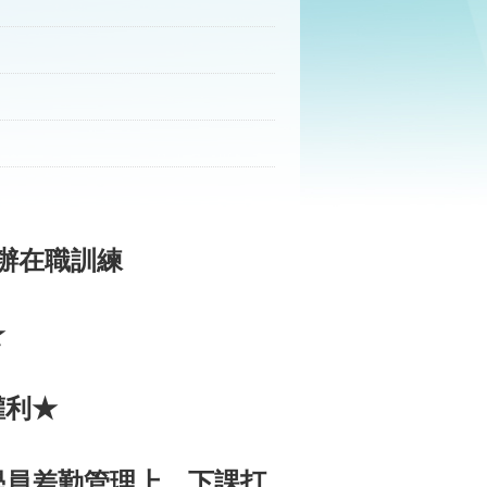
自辦在職訓練
★
權利★
學員差勤管理上、下課打