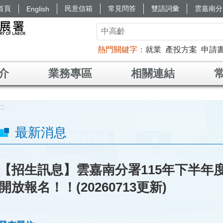
首頁
民意信箱
常見問答
雙語詞彙
雲嘉南分
English
熱門關鍵字
就業
產投方案
申請
介
業務專區
相關連結
:::
最新消息
【招生訊息】雲嘉南分署115年下半年
開放報名！！(20260713更新)