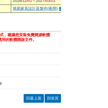
2026/
12
/
01
～2027/
03
/
21
簡易家具設計及製作(夜間)
格式，建議您安裝免費開源軟體
ill/)或以您慣用的軟體開啟文件。
t
回最上面
回首頁