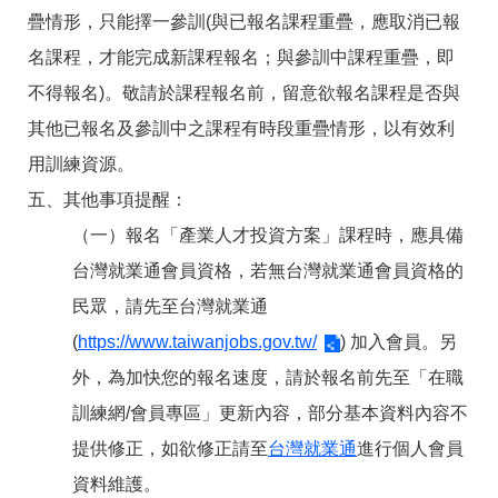
答
彙
疊情形，只能擇一參訓(與已報名課程重疊，應取消已報
雲
RSS
名課程，才能完成新課程報名；與參訓中課程重疊，即
嘉
南
不得報名)。敬請於課程報名前，留意欲報名課程是否與
分
其他已報名及參訓中之課程有時段重疊情形，以有效利
署
資
用訓練資源。
源
手
五、其他事項提醒：
冊
（一）報名「產業人才投資方案」課程時，應具備
隱
政
台灣就業通會員資格，若無台灣就業通會員資格的
私
府
民眾，請先至台灣就業通
權
網
及
站
(
https://www.taiwanjobs.gov.tw/
) 加入會員。另
安
資
全
料
外，為加快您的報名速度，請於報名前先至「在職
政
開
訓練網/會員專區」更新內容，部分基本資料內容不
策
放
宣
提供修正，如欲修正請至
台灣就業通
進行個人會員
告
資料維護。