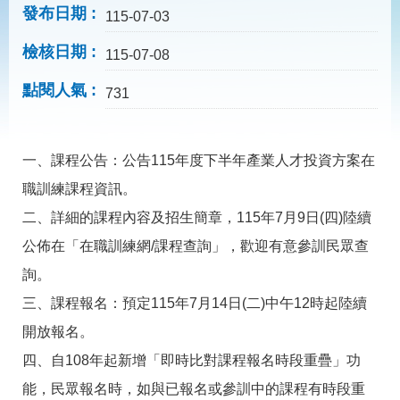
見
發布日期
115-07-03
問
答
檢核日期
115-07-08
為
點閱人氣
民
731
服
務
一、課程公告：公告115年度下半年產業人才投資方案在
網
回
職訓練課程資訊。
站
首
導
頁
二、詳細的課程內容及招生簡章，115年7月9日(四)陸續
覽
公佈在「在職訓練網/課程查詢」，歡迎有意參訓民眾查
English
民
詢。
意
信
三、課程報名：預定115年7月14日(二)中午12時起陸續
箱
開放報名。
常
雙
四、自108年起新增「即時比對課程報名時段重疊」功
見
語
問
詞
能，民眾報名時，如與已報名或參訓中的課程有時段重