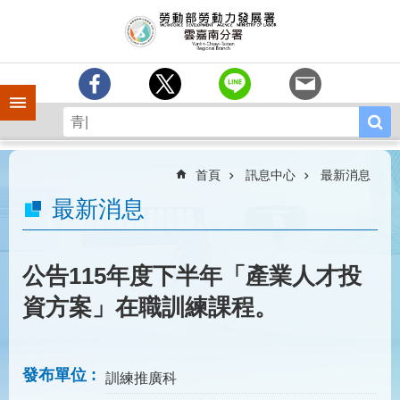
跳到主要內容區塊
訊
息
中
心
手機側欄
分
署
簡
介
首頁
訊息中心
最新消息
業
最新消息
務
專
區
公告115年度下半年「產業人才投
相
資方案」在職訓練課程。
關
連
結
發布單位
訓練推廣科
常