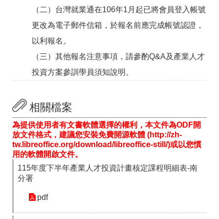
聯
（二）台灣就業通在106年1月起已將會員登入帳號
絡
資
更改為電子郵件信箱，於報名前應完成帳號認證，
訊
分
以利報名。
機
（三）其他報名注意事項，請參酌
Q&A
及
產業人才
表
投資方案參訓學員須知
說明。
相關檔案
為提供使用者有文書軟體選擇的權利，本文件為ODF開
放文件格式，建議您安裝免費開源軟體 (http://zh-
tw.libreoffice.org/download/libreoffice-still/)或以您慣
用的軟體開啟文件。
115年度下半年產業人才投資計畫核定課程明細表-南
分署
pdf