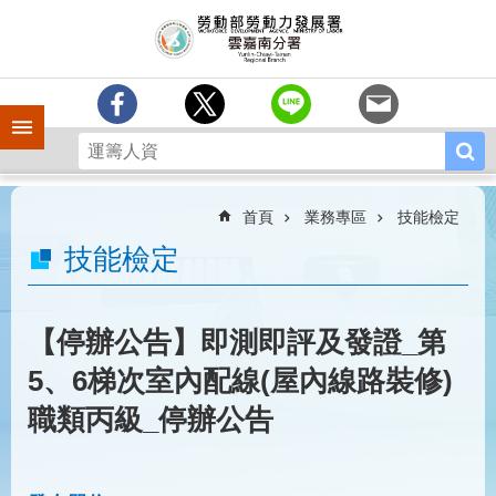
跳到主要內容區塊
訊
息
中
心
手機側欄
分
署
簡
介
首頁
業務專區
技能檢定
業
技能檢定
務
專
區
【停辦公告】即測即評及發證_第
相
5、6梯次室內配線(屋內線路裝修)
關
連
職類丙級_停辦公告
結
常