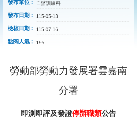
見
發布單位
自辦訓練科
問
答
發布日期
115-05-13
為
檢核日期
115-07-16
民
服
點閱人氣
195
務
網
回
勞動部勞動力發展署雲嘉南
站
首
導
頁
覽
分署
English
民
意
信
箱
即測即評及發證
停辦
職類
公告
常
雙
見
語
問
詞