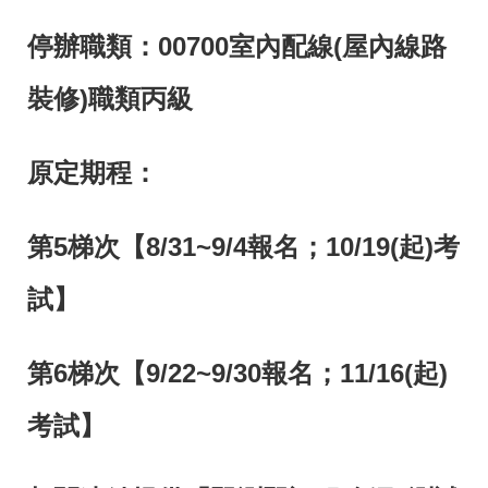
答
彙
停辦
職類：00700室內配線(屋內線路
雲
RSS
嘉
南
裝修)職類丙級
分
署
資
原定期程：
源
手
冊
第5梯次【8/31~9/4報名；10/19(起)考
隱
政
私
府
試】
權
網
及
站
安
資
第6梯次【9/22~9/30報名；11/16(起)
全
料
政
開
策
放
考試】
宣
告