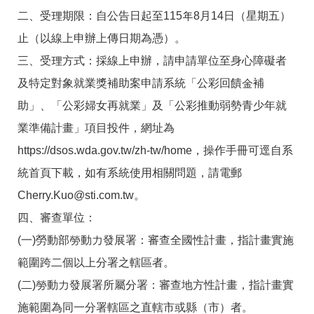
答
彙
二、受理期限：自公告日起至115年8月14日（星期五）
雲
RSS
止（以線上申辦上傳日期為憑）。
嘉
南
三、受理方式：採線上申辦，請申請單位至身心障礙者
分
及特定對象就業獎補助案申請系統「公彩回饋金補
署
資
助」、「公彩婦女再就業」及「公彩推動弱勢青少年就
源
手
業準備計畫」項目投件，網址為
冊
https://dsos.wda.gov.tw/zh-tw/home，操作手冊可逕自系
隱
政
統首頁下載，如有系統使用相關問題，請電郵
私
府
Cherry.Kuo@sti.com.tw。
權
網
及
站
四、審查單位：
安
資
全
料
(一)勞動部勞動力發展署：審查全國性計畫，指計畫實施
政
開
範圍跨二個以上分署之轄區者。
策
放
宣
(二)勞動力發展署所屬分署：審查地方性計畫，指計畫實
告
施範圍為同一分署轄區之直轄市或縣（市）者。