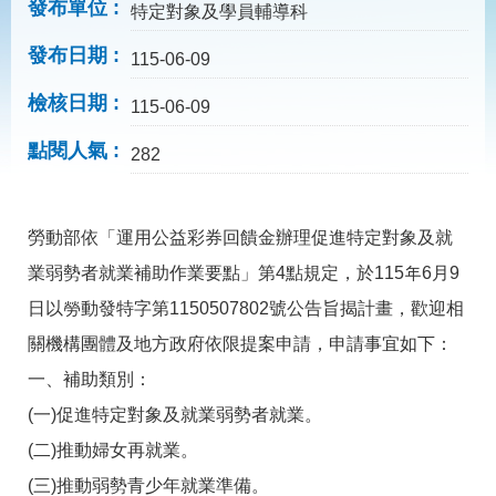
見
發布單位
特定對象及學員輔導科
問
答
發布日期
115-06-09
為
檢核日期
115-06-09
民
服
點閱人氣
282
務
網
回
勞動部依「運用公益彩券回饋金辦理促進特定對象及就
站
首
導
頁
業弱勢者就業補助作業要點」第4點規定，於115年6月9
覽
日以勞動發特字第1150507802號公告旨揭計畫，歡迎相
English
民
關機構團體及地方政府依限提案申請，申請事宜如下：
意
信
一、補助類別：
箱
(一)促進特定對象及就業弱勢者就業。
常
雙
(二)推動婦女再就業。
見
語
問
詞
(三)推動弱勢青少年就業準備。