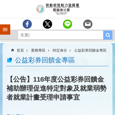
跳到主要內容區塊
訊
息
中
心
手機側欄
分
署
簡
介
首頁
業務專區
特定身分
公益彩券回饋金專區
業
公益彩券回饋金專區
務
專
區
【公告】116年度公益彩券回饋金
相
補助辦理促進特定對象及就業弱勢
關
連
者就業計畫受理申請事宜
結
常