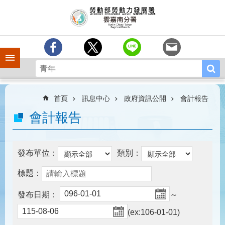
跳到主要內容區塊
訊
息
中
心
手機側欄
分
署
簡
介
首頁
訊息中心
政府資訊公開
會計報告
業
會計報告
務
專
區
發布單位：
類別：
相
標題：
關
連
發布日期：
～
結
(ex:106-01-01)
常