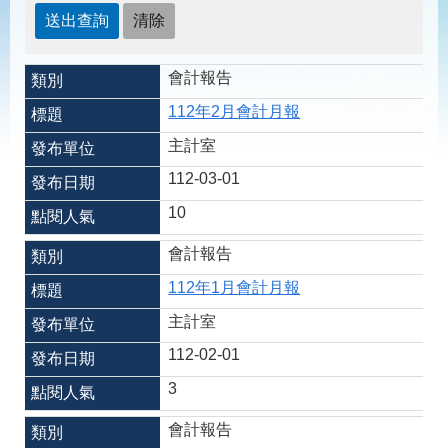
見
問
答
會計報告
為
民
112年2月會計月報
服
務
主計室
112-03-01
網
回
10
站
首
導
頁
會計報告
覽
112年1月會計月報
English
民
意
主計室
信
112-02-01
箱
3
常
雙
見
語
會計報告
問
詞