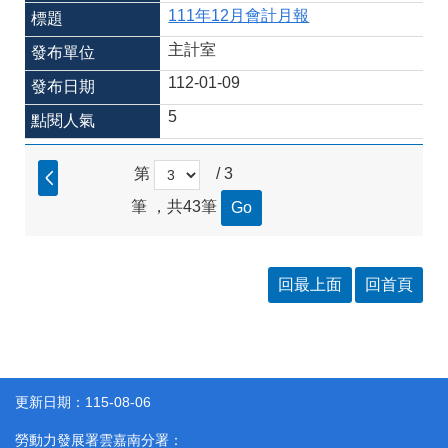
答
彙
111年12月會計月報
雲
RSS
主計室
嘉
南
112-01-09
分
5
署
資
源
第
/ 3
手
冊
筆 ，共43筆
隱
政
私
府
權
網
回最上面
回首頁
及
站
安
資
全
料
政
開
策
放
宣
更新日期：115-08-06
告
勞動力發展署雲嘉南分署：